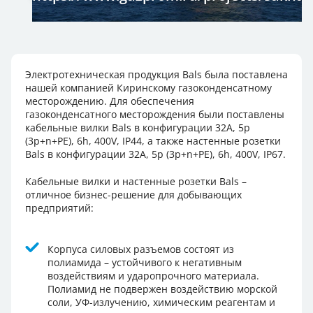
Электротехническая продукция Bals была поставлена
нашей компанией Киринскому газоконденсатному
месторождению. Для обеспечения
газоконденсатного месторождения были поставлены
кабельные вилки Bals в конфигурации 32А, 5p
(3p+n+PE), 6h, 400V, IP44, а также настенные розетки
Bals в конфигурации 32A, 5p (3p+n+PE), 6h, 400V, IP67.
Кабельные вилки и настенные розетки Bals –
отличное бизнес-решение для добывающих
предприятий:
Корпуса силовых разъемов состоят из
полиамида – устойчивого к негативным
воздействиям и ударопрочного материала.
Полиамид не подвержен воздействию морской
соли, УФ-излучению, химическим реагентам и