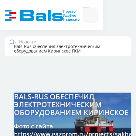
Вилки и розетки
Вилки
Просто
и
Удобно
розетки
Надежно
Комбинационные
модули
Комбинационные
модули
Новости
Bals-Rus обеспечил электротехническим
Компания
оборудованием Киринское ГКМ
Документация
Где купить
BALS-RUS ОБЕСПЕЧИЛ
Контакты
ЭЛЕКТРОТЕХНИЧЕСКИМ
ОБОРУДОВАНИЕМ КИРИНСКОЕ Г
Фото с сайта
https://www.gazprom.ru/projects/sakhal