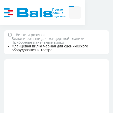
Вилки и розетки
Вилки
Просто
и
Удобно
розетки
Надежно
Комбинационные
модули
Комбинационные
модули
Вилки и розетки
Вилки и розетки для концертной техники
Компания
Приборные панельные вилки
Фланцевая вилка черная для сценического
оборудования и театра
Документация
Где купить
Контакты