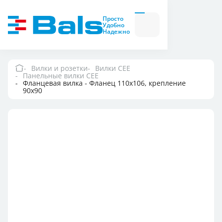
Вилки и розетки
Вилки
Просто
и
Удобно
розетки
Надежно
Комбинационные
модули
Комбинационные
модули
Вилки и розетки
Вилки CEE
Панельные вилки CEE
Компания
Фланцевая вилка - Фланец 110x106, крепление
90x90
Документация
Где купить
Контакты