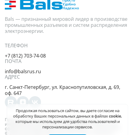
Просто
Удобно
Надежно
Bals — признанный мировой лидер в производстве
промышленных разъемов и систем распределения
электроэнергии.
ТЕЛЕФОН
+7 (812) 703-74-08
ПОЧТА
info@balsrus.ru
АДРЕС
г. Санкт-Петербург,
ул. Краснопутиловская,
д. 69,
оф. 647
Продолжая пользоваться сайтом, вы даете
согласие на
обработку Ваших персональных данных
в файлах
cookie
,
Представленная на сайте информация несёт
которые мы используем для удобства пользователей и
информационный характер и не является публичной
персонализации сервисов.
офертой, определяемой положениями ст. 437 (2) ГК РФ.
© 2004-2026, ООО «Балс-Рус». Все права защищены