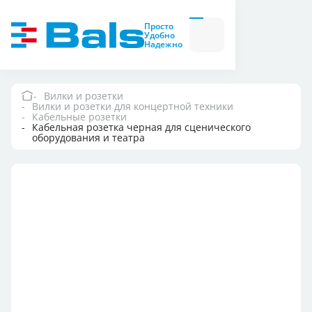
Вилки и розетки
Вилки
Просто
и
Удобно
розетки
Надежно
Комбинационные
модули
Комбинационные
модули
Вилки и розетки
Вилки и розетки для концертной техники
Компания
Кабельные розетки
Кабельная розетка черная для сценического
оборудования и театра
Документация
Где купить
Контакты