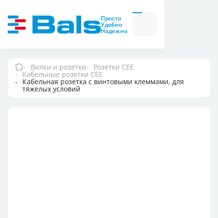
Вилки и розетки
Вилки
Просто
и
Удобно
розетки
Надежно
Комбинационные
модули
Комбинационные
модули
Вилки и розетки
Розетки CEE
Кабельные розетки СЕЕ
Компания
Кабельная розетка с винтовыми клеммами, для
тяжелых условий
Документация
Где купить
Контакты