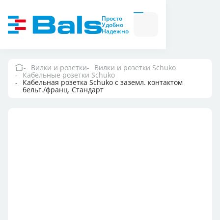
Вилки и розетки
Вилки
Просто
и
Удобно
розетки
Надежно
Комбинационные
модули
Комбинационные
модули
Вилки и розетки
Вилки и розетки Schuko
Кабельные розетки Schuko
Компания
Кабельная розетка Schuko с заземл. контактом
бельг./франц. Стандарт
Документация
Где купить
Контакты