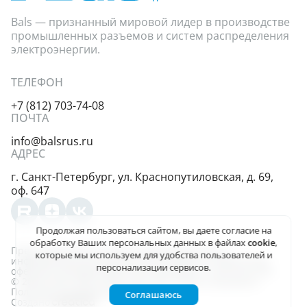
Bals — признанный мировой лидер в производстве
промышленных разъемов и систем распределения
электроэнергии.
ТЕЛЕФОН
+7 (812) 703-74-08
ПОЧТА
info@balsrus.ru
АДРЕС
г. Санкт-Петербург,
ул. Краснопутиловская,
д. 69,
оф. 647
Продолжая пользоваться сайтом, вы даете
согласие на
обработку Ваших персональных данных
в файлах
cookie
,
Представленная на сайте информация несёт
которые мы используем для удобства пользователей и
информационный характер и не является публичной
персонализации сервисов.
офертой, определяемой положениями ст. 437 (2) ГК РФ.
© 2004-2026, ООО «Балс-Рус». Все права защищены
Политика конфиденциальности
Соглашаюсь
Создано