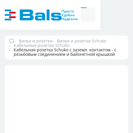
Вилки и розетки
Вилки
Просто
и
Удобно
розетки
Надежно
Комбинационные
модули
Комбинационные
модули
Вилки и розетки
Вилки и розетки Schuko
Кабельные розетки Schuko
Компания
Кабельная розетка Schuko с заземл. контактом - с
резьбовым соединением и байонетной крышкой
Документация
Где купить
Контакты