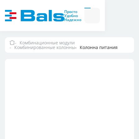
Вилки и розетки
Вилки
Просто
и
Удобно
розетки
Надежно
Комбинационные
модули
Комбинационные
модули
Комбинационные модули
Комбинированные колонны
Колонна питания
Компания
Документация
Где купить
Контакты