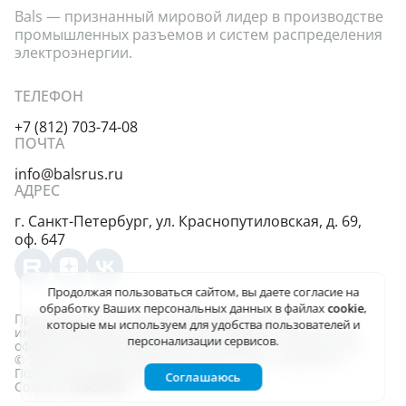
Bals — признанный мировой лидер в производстве
промышленных разъемов и систем распределения
электроэнергии.
ТЕЛЕФОН
+7 (812) 703-74-08
ПОЧТА
info@balsrus.ru
АДРЕС
г. Санкт-Петербург,
ул. Краснопутиловская,
д. 69,
оф. 647
Продолжая пользоваться сайтом, вы даете
согласие на
обработку Ваших персональных данных
в файлах
cookie
,
Представленная на сайте информация несёт
которые мы используем для удобства пользователей и
информационный характер и не является публичной
персонализации сервисов.
офертой, определяемой положениями ст. 437 (2) ГК РФ.
© 2004-2026, ООО «Балс-Рус». Все права защищены
Политика конфиденциальности
Соглашаюсь
Создано