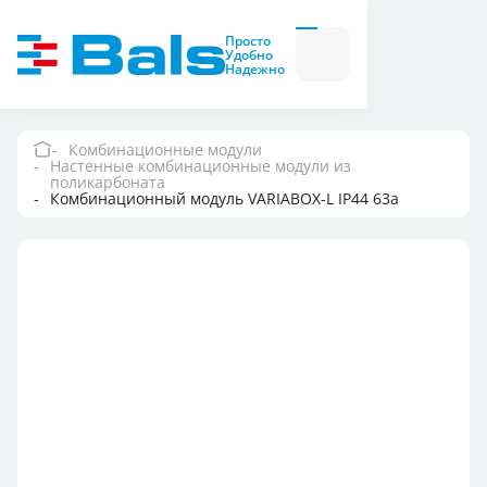
Вилки и розетки
Вилки
Просто
и
Удобно
розетки
Надежно
Комбинационные
модули
Комбинационные
модули
Комбинационные модули
Настенные комбинационные модули из
Компания
поликарбоната
Комбинационный модуль VARIABOX-L IP44 63а
Документация
Где купить
Контакты