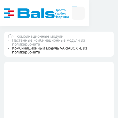
Вилки и розетки
Вилки
Просто
и
Удобно
розетки
Надежно
Комбинационные
модули
Комбинационные
модули
Комбинационные модули
Настенные комбинационные модули из
Компания
поликарбоната
Комбинационный модуль VARIABOX -L из
поликарбоната
Документация
Где купить
Контакты