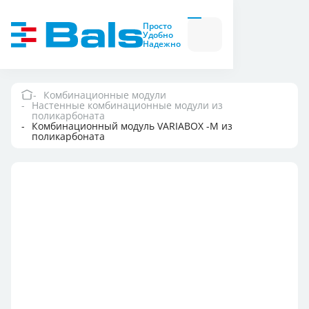
Вилки и розетки
Вилки
Просто
и
Удобно
розетки
Надежно
Комбинационные
модули
Комбинационные
модули
Комбинационные модули
Настенные комбинационные модули из
Компания
поликарбоната
Комбинационный модуль VARIABOX -M из
поликарбоната
Документация
Где купить
Контакты