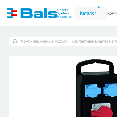
Вилки и розетки
Вилки CEE
Просто
Каталог
Комп
Удобно
Надежно
Комбинационные модули
Розетки CEE
Фазоинверторы
Комбинационные модули
Компактные модули из 
Вилки и розетки 
Вилки и розетки
Настенные розетк
выключателем и
Вилки и розетки
Вилки и розетки 