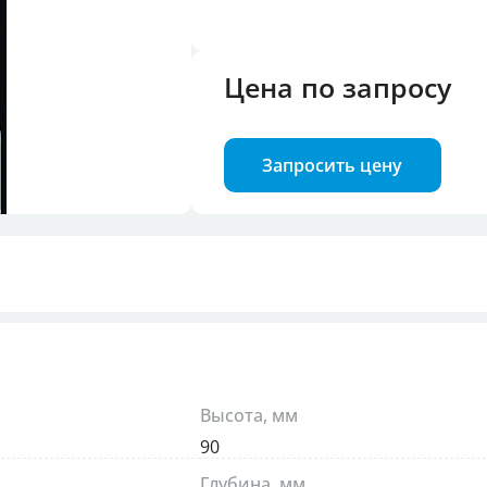
троля фаз
Цена по запросу
илок и розеток
Запросить цену
Высота, мм
90
Глубина, мм