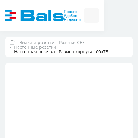
Вилки и розетки
Вилки
Просто
и
Удобно
розетки
Надежно
Комбинационные
модули
Комбинационные
модули
Вилки и розетки
Розетки CEE
Настенные розетки
Компания
Настенная розетка - Размер корпуса 100x75
Документация
Где купить
Контакты