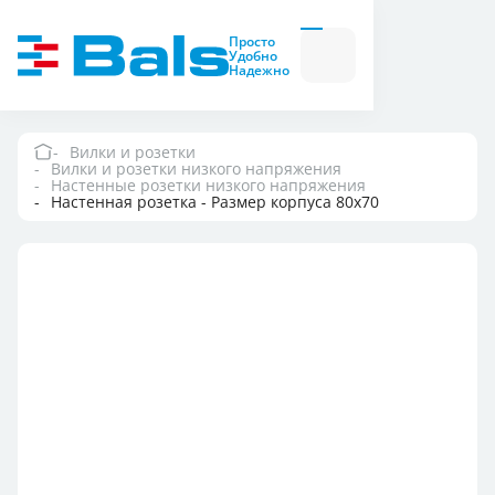
Вилки и розетки
Вилки
Просто
и
Удобно
розетки
Надежно
Комбинационные
модули
Комбинационные
модули
Вилки и розетки
Вилки и розетки низкого напряжения
Компания
Настенные розетки низкого напряжения
Настенная розетка - Размер корпуса 80x70
Документация
Где купить
Контакты