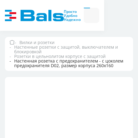
Вилки и розетки
Вилки
Просто
и
Удобно
розетки
Надежно
Комбинационные
модули
Комбинационные
модули
Вилки и розетки
Настенные розетки с защитой, выключателем и
Компания
блокировкой
Розетки в цельнолитом корпусе с защитой
Настенная розетка с предохранителем - с цоколем
предохранителя D02, размер корпуса 260x160
Документация
Где купить
Контакты