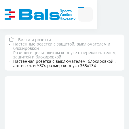
Вилки и розетки
Вилки
Просто
и
Удобно
розетки
Надежно
Комбинационные
модули
Комбинационные
модули
Вилки и розетки
Настенные розетки с защитой, выключателем и
Компания
блокировкой
Розетки в цельнолитом корпусе с переключателем,
защитой и блокировкой
Настенная розетка с выключателем, блокировкой ,
Документация
авт выкл. и УЗО, размер корпуса 365x134
Где купить
Контакты