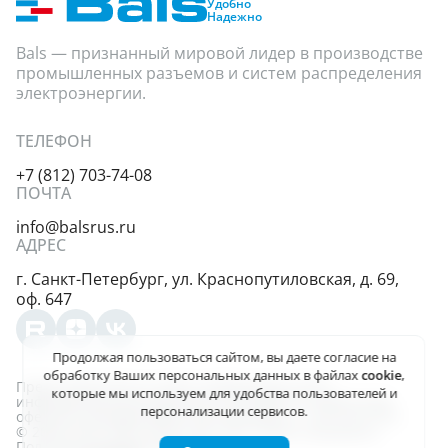
Удобно
Надежно
Bals — признанный мировой лидер в производстве
промышленных разъемов и систем распределения
электроэнергии.
ТЕЛЕФОН
+7 (812) 703-74-08
ПОЧТА
info@balsrus.ru
АДРЕС
г. Санкт-Петербург,
ул. Краснопутиловская,
д. 69,
оф. 647
Продолжая пользоваться сайтом, вы даете
согласие на
обработку Ваших персональных данных
в файлах
cookie
,
Представленная на сайте информация несёт
которые мы используем для удобства пользователей и
информационный характер и не является публичной
персонализации сервисов.
офертой, определяемой положениями ст. 437 (2) ГК РФ.
© 2004-2026, ООО «Балс-Рус». Все права защищены
Политика конфиденциальности