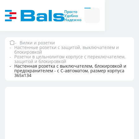
Вилки и розетки
Вилки
Просто
и
Удобно
розетки
Надежно
Комбинационные
модули
Комбинационные
модули
Вилки и розетки
Настенные розетки с защитой, выключателем и
Компания
блокировкой
Розетки в цельнолитом корпусе с переключателем,
защитой и блокировкой
Настенная розетка с выключателем, блокировкой и
Документация
предохранителем - с С-автоматом, размер корпуса
365x134
Где купить
Контакты