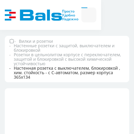
Вилки и розетки
Вилки
Просто
и
Удобно
розетки
Надежно
Комбинационные
модули
Комбинационные
модули
Вилки и розетки
Настенные розетки с защитой, выключателем и
Компания
блокировкой
Розетки в цельнолитом корпусе с переключателем,
защитой и блокировкой с высокой химической
устойчивостью
Документация
Настенная розетка с выключателем, блокировкой ,
хим. стойкость - с С-автоматом, размер корпуса
365x134
Где купить
Контакты