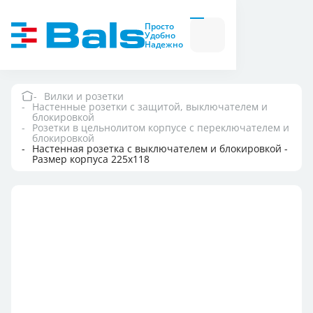
Вилки и розетки
Вилки
Просто
и
Удобно
розетки
Надежно
Комбинационные
модули
Комбинационные
модули
Вилки и розетки
Настенные розетки с защитой, выключателем и
Компания
блокировкой
Розетки в цельнолитом корпусе с переключателем и
блокировкой
Настенная розетка с выключателем и блокировкой -
Документация
Размер корпуса 225x118
Где купить
Контакты