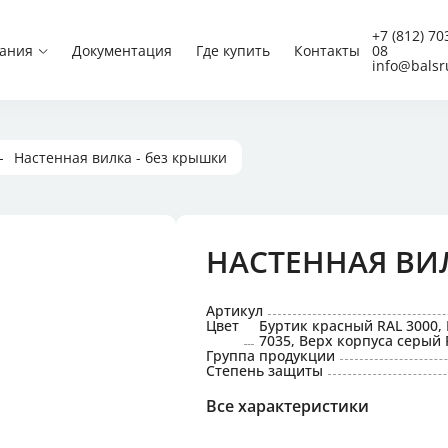
Вилки CEE
+7 (812) 70
ания
Документация
Где купить
Контакты
08
Вилки CEE угловые
info@balsr
Встраиваемые вилки 
Настенные вилки CEE
Панельные вилки CEE
Панельные вилки CEE
Панельные вилки CEE
Настенная вилка - без крышки
Приборные вилки
Schuko
НАСТЕННАЯ ВИЛ
 низкого напряжения
Артикул
и с защитой,
Цвет
Буртик красный RAL 3000, 
 блокировкой
7035, Верх корпуса серый 
Группа продукции
Степень защиты
 для концертной техники
Все характеристики
постоянного тока