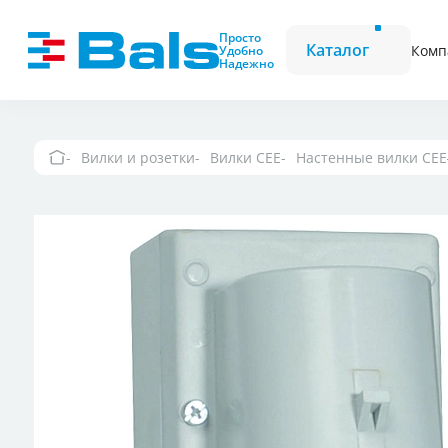
Вилки и розетки
Вилки CEE
Просто
Каталог
Комп
Удобно
Надежно
Комбинационные модули
Розетки CEE
Фазоинверторы
Вилки и розетки
Вилки CEE
Настенные вилки CEE
Вилки и розетки 
Вилки и розетки
Настенные розетк
выключателем и
Вилки и розетки
Вилки и розетки 