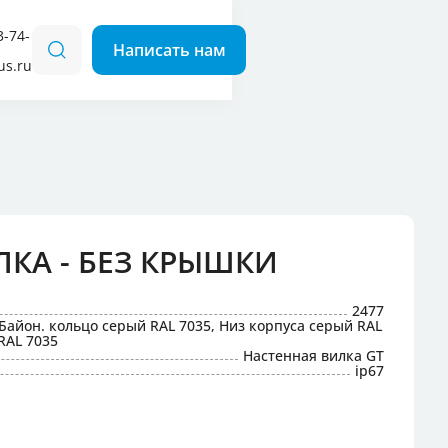
3-74-
us.ru
для кемпингов
 наклонные
 прямые
КА - БЕЗ КРЫШКИ
2477
Байон. кольцо серый RAL 7035, Низ корпуса серый RAL
RAL 7035
Настенная вилка GT
ip67