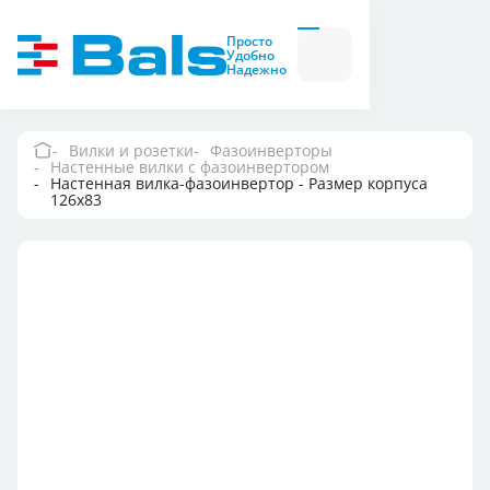
Вилки и розетки
Вилки
Просто
и
Удобно
розетки
Надежно
Комбинационные
модули
Комбинационные
модули
Вилки и розетки
Фазоинверторы
Настенные вилки с фазоинвертором
Компания
Настенная вилка-фазоинвертор - Размер корпуса
126x83
Документация
Где купить
Контакты