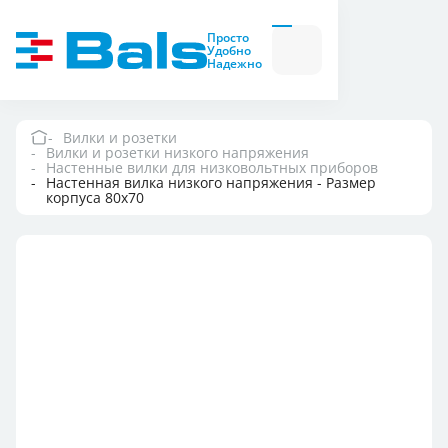
Вилки и розетки
Вилки
Просто
и
Удобно
розетки
Надежно
Комбинационные
модули
Комбинационные
модули
Вилки и розетки
Вилки и розетки низкого напряжения
Компания
Настенные вилки для низковольтных приборов
Настенная вилка низкого напряжения - Размер
корпуса 80x70
Документация
Где купить
Контакты