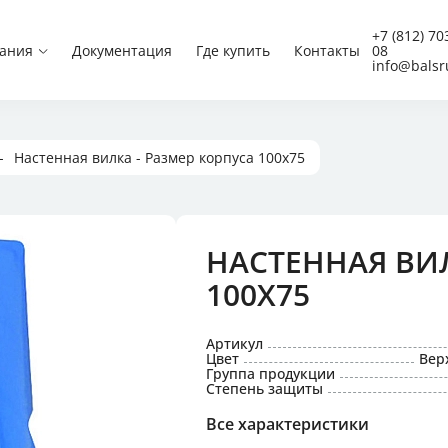
Вилки CEE
+7 (812) 70
ания
Документация
Где купить
Контакты
08
Вилки CEE угловые
info@balsr
Встраиваемые вилки 
Настенные вилки CEE
Панельные вилки CEE
Панельные вилки CEE
Панельные вилки CEE
Настенная вилка - Размер корпуса 100x75
Приборные вилки
Schuko
НАСТЕННАЯ ВИЛ
 низкого напряжения
100X75
и с защитой,
 блокировкой
Артикул
Цвет
Вер
Группа продукции
 для концертной техники
Степень защиты
Все характеристики
постоянного тока