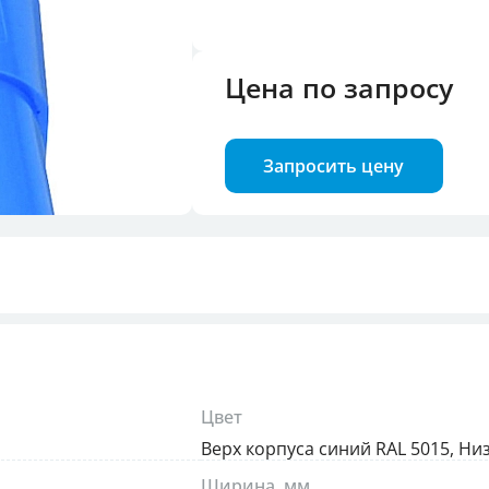
троля фаз
Цена по запросу
илок и розеток
Запросить цену
Цвет
Верх корпуса синий RAL 5015, Ни
Ширина, мм