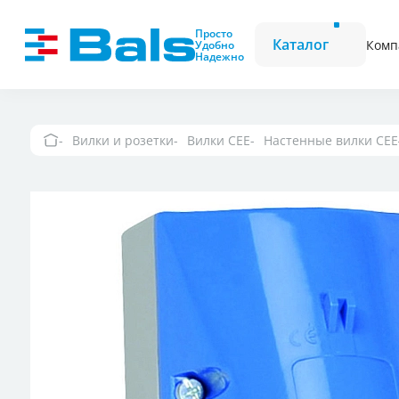
Вилки и розетки
Вилки CEE
Просто
Каталог
Комп
Удобно
Надежно
Комбинационные модули
Розетки CEE
Фазоинверторы
Вилки и розетки
Вилки CEE
Настенные вилки CEE
Вилки и розетки 
Вилки и розетки
Настенные розетк
выключателем и
Вилки и розетки
Вилки и розетки 