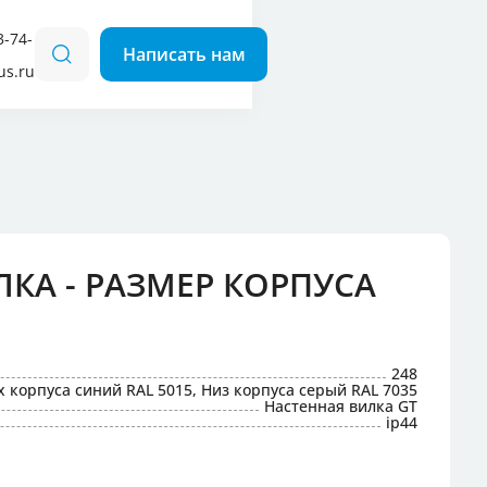
3-74-
us.ru
для кемпингов
 наклонные
 прямые
КА - РАЗМЕР КОРПУСА
248
х корпуса синий RAL 5015, Низ корпуса серый RAL 7035
Настенная вилка GT
ip44