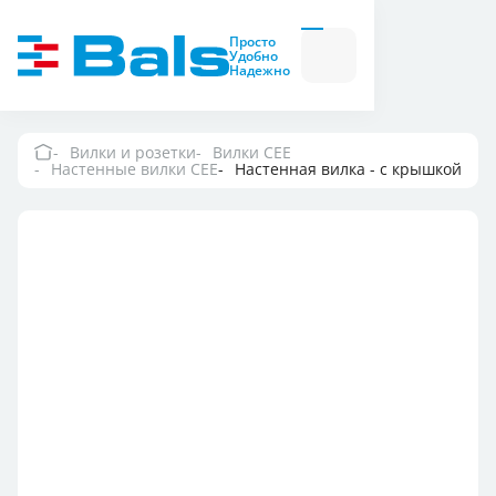
Вилки и розетки
Вилки
Просто
и
Удобно
розетки
Надежно
Комбинационные
модули
Комбинационные
модули
Вилки и розетки
Вилки CEE
Настенные вилки CEE
Настенная вилка - с крышкой
Компания
Документация
Где купить
Контакты