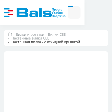
Вилки и розетки
Вилки
Просто
и
Удобно
розетки
Надежно
Комбинационные
модули
Комбинационные
модули
Вилки и розетки
Вилки CEE
Настенные вилки CEE
Компания
Настенная вилка - с откидной крышкой
Документация
Где купить
Контакты