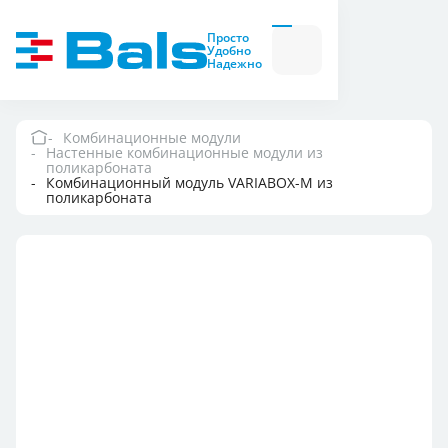
Вилки и розетки
Вилки
Просто
и
Удобно
розетки
Надежно
Комбинационные
модули
Комбинационные
модули
Комбинационные модули
Настенные комбинационные модули из
Компания
поликарбоната
Комбинационный модуль VARIABOX-M из
поликарбоната
Документация
Где купить
Контакты