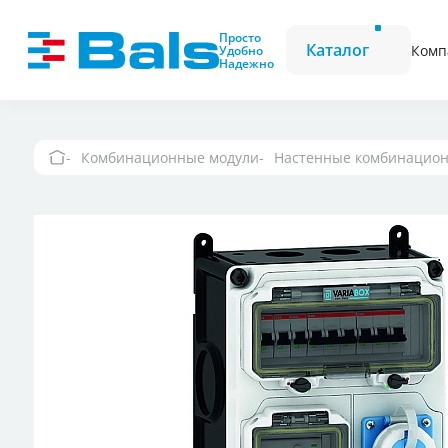
Вилки и розетки
Вилки CEE
Просто
Каталог
Комп
Удобно
Надежно
Комбинационные модули
Розетки CEE
Фазоинверторы
Комбинационные модули
Настенные комбинацион
Вилки и розетки 
Вилки и розетки
Настенные розетк
выключателем и
Вилки и розетки
Вилки и розетки 