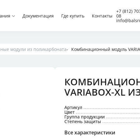
Вилки CEE
+7 (812) 70
ания
Документация
Где купить
Контакты
08
Вилки CEE угловые
info@balsr
Встраиваемые вилки 
Настенные вилки CEE
Панельные вилки CEE
Панельные вилки CEE
Панельные вилки CEE
ные модули из поликарбоната
Комбинационный модуль VARIA
Приборные вилки
Schuko
КОМБИНАЦИО
 низкого напряжения
VARIABOX-XL 
и с защитой,
 блокировкой
Артикул
Цвет
Группа продукции
 для концертной техники
Степень защиты
Все характеристики
постоянного тока