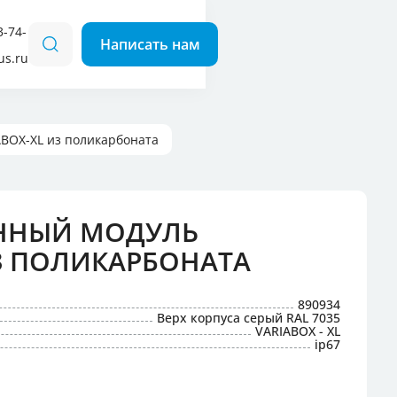
3-74-
us.ru
для кемпингов
 наклонные
 прямые
BOX-XL из поликарбоната
ННЫЙ МОДУЛЬ
ИЗ ПОЛИКАРБОНАТА
890934
Верх корпуса серый RAL 7035
VARIABOX - XL
ip67