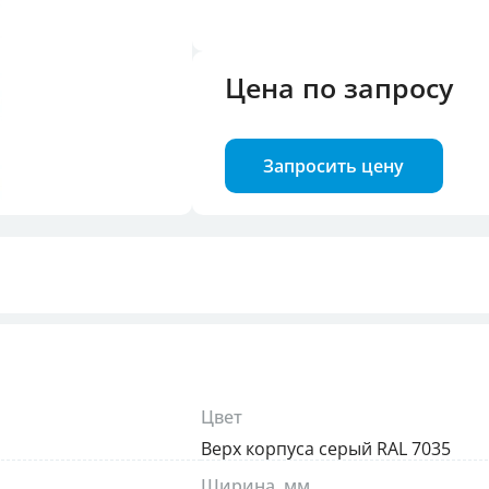
троля фаз
Цена по запросу
илок и розеток
Запросить цену
Цвет
Верх корпуса серый RAL 7035
Ширина, мм