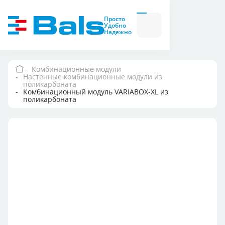
Вилки и розетки
Вилки
Просто
и
Удобно
розетки
Надежно
Комбинационные
модули
Комбинационные
модули
Комбинационные модули
Настенные комбинационные модули из
Компания
поликарбоната
Комбинационный модуль VARIABOX-XL из
поликарбоната
Документация
Где купить
Контакты