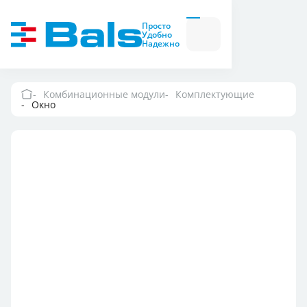
Вилки и розетки
Вилки
Просто
и
Удобно
розетки
Надежно
Комбинационные
модули
Комбинационные
модули
Комбинационные модули
Комплектующие
Окно
Компания
Документация
Где купить
Контакты