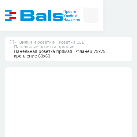
Вилки и розетки
Вилки
Просто
и
Удобно
розетки
Надежно
Комбинационные
модули
Комбинационные
модули
Вилки и розетки
Розетки CEE
Панельные розетки прямые
Компания
Панельная розетка прямая - Фланец 75x75,
крепление 60x60
Документация
Где купить
Контакты