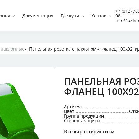
Вилки CEE
+7 (812) 70
ания
Документация
Где купить
Контакты
08
Вилки CEE угловые
info@balsr
Встраиваемые вилки 
Настенные вилки CEE
Панельные вилки CEE
Панельные вилки CEE
Панельные вилки CEE
 наклонные
Панельная розетка с наклоном - Фланец 100x92, к
Приборные вилки
Schuko
ПАНЕЛЬНАЯ РО
 низкого напряжения
ФЛАНЕЦ 100X92
и с защитой,
 блокировкой
Артикул
Цвет
Отки
Группа продукции
 для концертной техники
Степень защиты
Все характеристики
постоянного тока