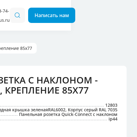
3-74-
us.ru
для кемпингов
 наклонные
 прямые
репление 85x77
ЗЕТКА С НАКЛОНОМ -
, КРЕПЛЕНИЕ 85X77
12803
дная крышка зеленаяRAL6002, Корпус серый RAL 7035
Панельная розетка Quick-Connect с наклоном
ip44