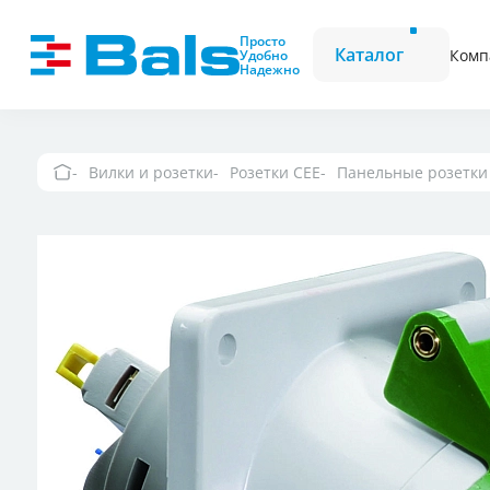
Вилки и розетки
Вилки CEE
Просто
Каталог
Комп
Удобно
Надежно
Комбинационные модули
Розетки CEE
Фазоинверторы
Вилки и розетки
Розетки CEE
Панельные розетки
Вилки и розетки 
Вилки и розетки
Настенные розетк
выключателем и
Вилки и розетки
Вилки и розетки 