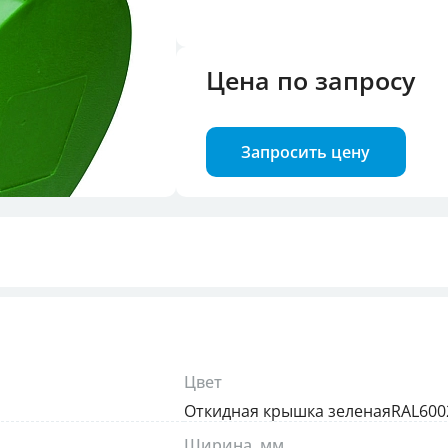
троля фаз
Цена по запросу
илок и розеток
Запросить цену
Цвет
Откидная крышка зеленаяRAL6002
Ширина, мм