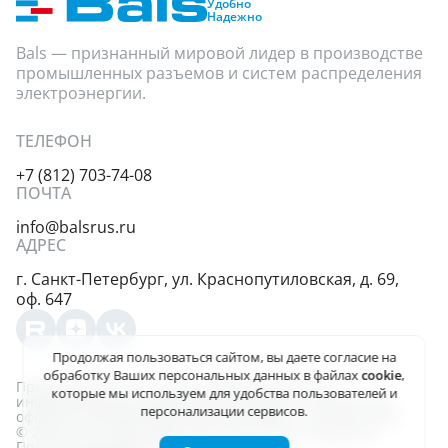
Удобно
Надежно
Bals — признанный мировой лидер в производстве
промышленных разъемов и систем распределения
электроэнергии.
ТЕЛЕФОН
+7 (812) 703-74-08
ПОЧТА
info@balsrus.ru
АДРЕС
г. Санкт-Петербург,
ул. Краснопутиловская,
д. 69,
оф. 647
Продолжая пользоваться сайтом, вы даете
согласие на
обработку Ваших персональных данных
в файлах
cookie
,
Представленная на сайте информация несёт
которые мы используем для удобства пользователей и
информационный характер и не является публичной
персонализации сервисов.
офертой, определяемой положениями ст. 437 (2) ГК РФ.
© 2004-2026, ООО «Балс-Рус». Все права защищены
Политика конфиденциальности