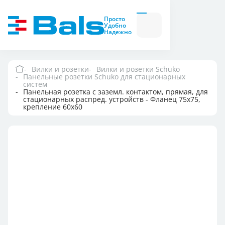
Вилки и розетки
Вилки
Просто
и
Удобно
розетки
Надежно
Комбинационные
модули
Комбинационные
модули
Вилки и розетки
Вилки и розетки Schuko
Панельные розетки Schuko для стационарных
Компания
систем
Панельная розетка с заземл. контактом, прямая, для
стационарных распред. устройств - Фланец 75x75,
крепление 60x60
Документация
Где купить
Контакты