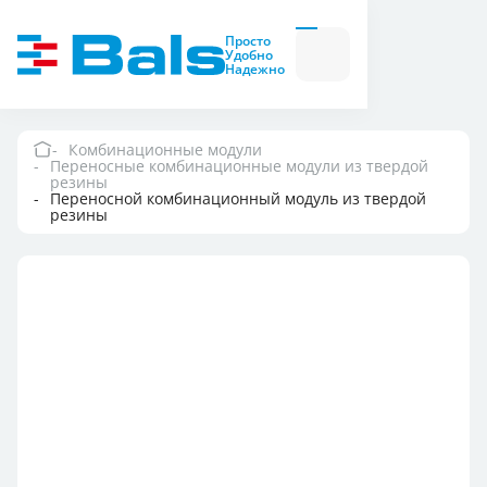
Вилки и розетки
Вилки
Просто
и
Удобно
розетки
Надежно
Комбинационные
модули
Комбинационные
модули
Комбинационные модули
Переносные комбинационные модули из твердой
Компания
резины
Переносной комбинационный модуль из твердой
резины
Документация
Где купить
Контакты