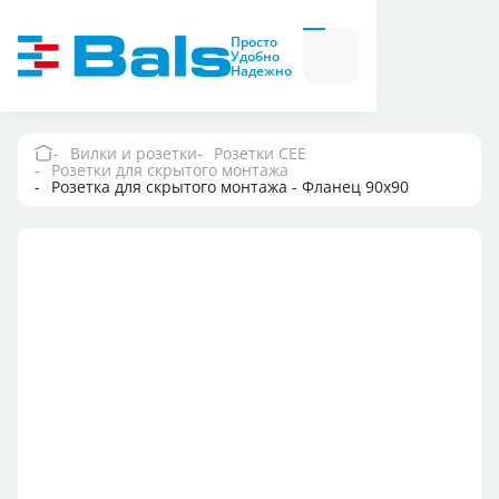
Вилки и розетки
Вилки
Просто
и
Удобно
розетки
Надежно
Комбинационные
модули
Комбинационные
модули
Вилки и розетки
Розетки CEE
Розетки для скрытого монтажа
Компания
Розетка для скрытого монтажа - Фланец 90x90
Документация
Где купить
Контакты