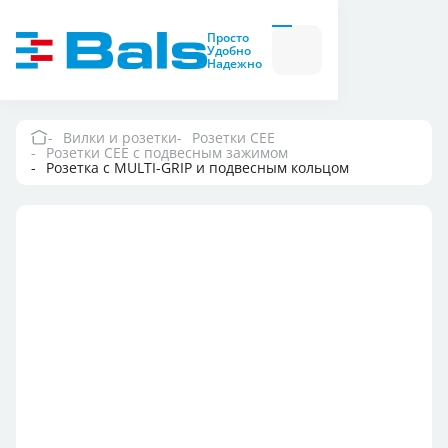
Вилки и розетки
Вилки
Просто
и
Удобно
розетки
Надежно
Комбинационные
модули
Комбинационные
модули
Вилки и розетки
Розетки CEE
Розетки СЕЕ с подвесным зажимом
Компания
Розетка с MULTI-GRIP и подвесным кольцом
Документация
Где купить
Контакты