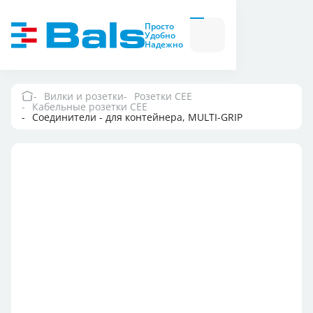
Вилки и розетки
Вилки
Просто
и
Удобно
розетки
Надежно
Комбинационные
модули
Комбинационные
модули
Вилки и розетки
Розетки CEE
Кабельные розетки СЕЕ
Компания
Соединители - для контейнера, MULTI-GRIP
Документация
Где купить
Контакты