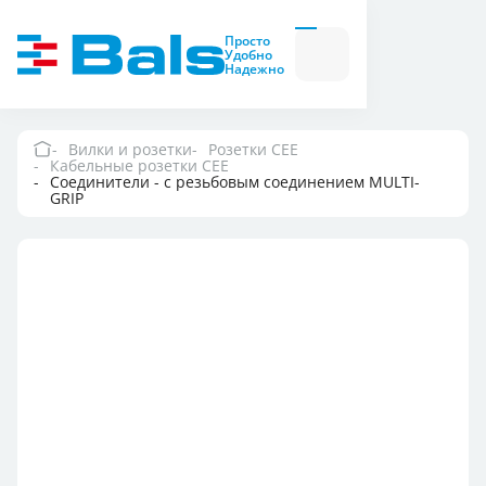
Вилки и розетки
Вилки
Просто
и
Удобно
розетки
Надежно
Комбинационные
модули
Комбинационные
модули
Вилки и розетки
Розетки CEE
Кабельные розетки СЕЕ
Компания
Соединители - с резьбовым соединением MULTI-
GRIP
Документация
Где купить
Контакты