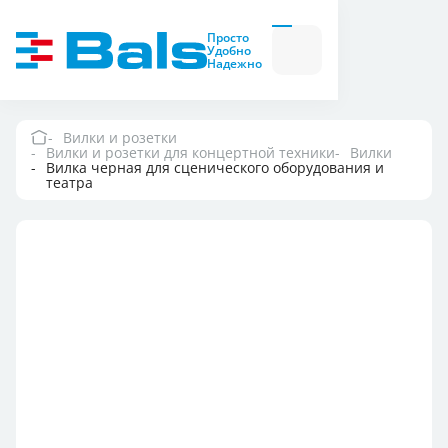
Вилки и розетки
Вилки
Просто
и
Удобно
розетки
Надежно
Комбинационные
модули
Комбинационные
модули
Вилки и розетки
Вилки и розетки для концертной техники
Вилки
Компания
Вилка черная для сценического оборудования и
театра
Документация
Где купить
Контакты