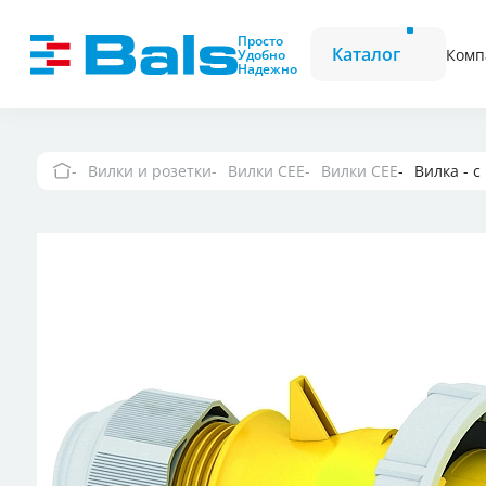
Вилки и розетки
Вилки CEE
Просто
Каталог
Комп
Удобно
Надежно
Комбинационные модули
Розетки CEE
Фазоинверторы
Вилки и розетки
Вилки CEE
Вилки CEE
Вилка - 
Вилки и розетки 
Вилки и розетки
Настенные розетк
выключателем и
Вилки и розетки
Вилки и розетки 