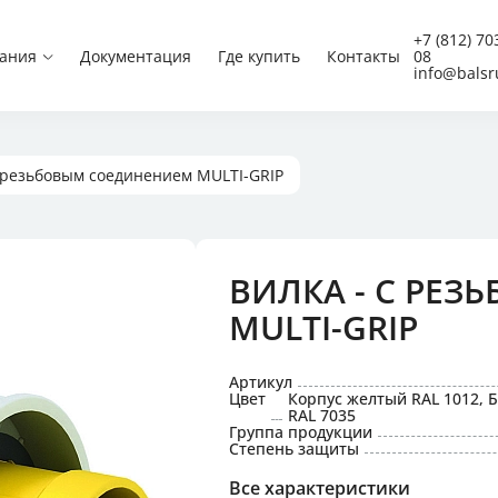
Вилки CEE
+7 (812) 70
ания
Документация
Где купить
Контакты
08
Вилки CEE угловые
info@balsr
Встраиваемые вилки 
Настенные вилки CEE
Панельные вилки CEE
Панельные вилки CEE
Панельные вилки CEE
с резьбовым соединением MULTI-GRIP
Приборные вилки
Schuko
ВИЛКА - С РЕ
 низкого напряжения
MULTI-GRIP
и с защитой,
 блокировкой
Артикул
Цвет
Корпус желтый RAL 1012, 
RAL 7035
 для концертной техники
Группа продукции
Степень защиты
Все характеристики
постоянного тока