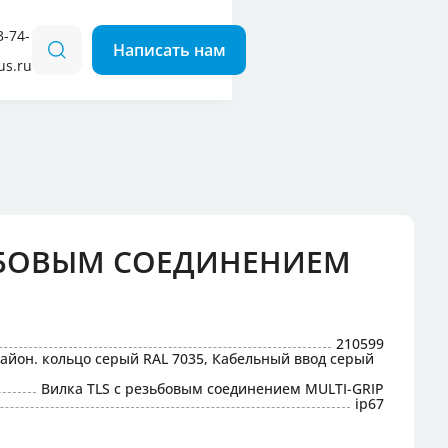
3-74-
us.ru
для кемпингов
 наклонные
 прямые
ЗЬБОВЫМ СОЕДИНЕНИЕМ
210599
Байон. кольцо серый RAL 7035, Кабельный ввод серый
Вилка TLS с резьбовым соединением MULTI-GRIP
ip67