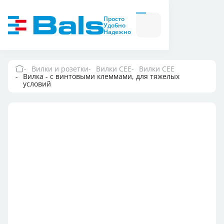
Вилки и розетки
Вилки
Просто
и
Удобно
розетки
Надежно
Комбинационные
модули
Комбинационные
модули
Вилки и розетки
Вилки CEE
Вилки CEE
Вилка - с винтовыми клеммами, для тяжелых
Компания
условий
Документация
Где купить
Контакты