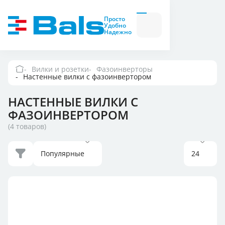
Вилки и розетки
Вилки
Просто
и
Удобно
розетки
Надежно
Комбинационные
модули
Комбинационные
модули
Вилки и розетки
Фазоинверторы
Настенные вилки с фазоинвертором
Компания
НАСТЕННЫЕ ВИЛКИ С
Документация
ФАЗОИНВЕРТОРОМ
(4 товаров)
Где купить
Популярные
24
Контакты