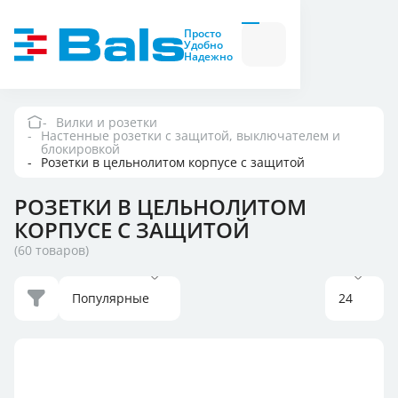
Вилки и розетки
Вилки
Просто
и
Удобно
розетки
Надежно
Комбинационные
модули
Комбинационные
модули
Вилки и розетки
Настенные розетки с защитой, выключателем и
Компания
блокировкой
Розетки в цельнолитом корпусе с защитой
Документация
РОЗЕТКИ В ЦЕЛЬНОЛИТОМ
КОРПУСЕ С ЗАЩИТОЙ
Где купить
(60 товаров)
Контакты
Популярные
24