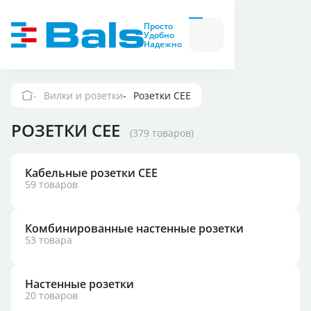
Вилки и розетки
Вилки
Просто
и
Удобно
розетки
Надежно
Комбинационные
модули
Комбинационные
модули
Вилки и розетки
Розетки CEE
Компания
РОЗЕТКИ CEE
(379 товаров)
Документация
Кабельные розетки СЕЕ
59 товаров
Где купить
Комбинированные настенные розетки
Контакты
53 товара
Настенные розетки
20 товаров