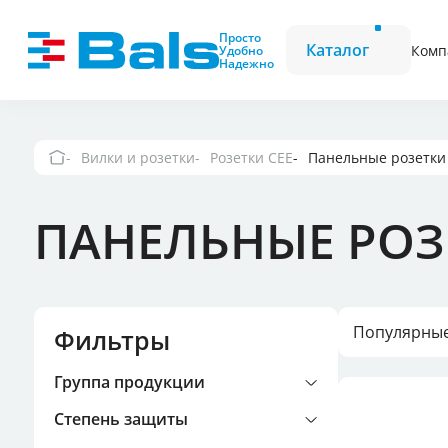
Вилки и розетки
Вилки CEE
Просто
Каталог
Комп
Удобно
Надежно
Комбинационные
Розетки CEE
модули
Фазоинверторы
Вилки и розетки
Розетки CEE
Панельные розетки
Вилки и розетки 
ПАНЕЛЬНЫЕ РОЗ
Вилки и розетки 
Настенные розетк
выключателем и 
Популярны
Фильтры
Группа продукции
Вилки и розетки 
Степень защиты
Вилки и розетки 