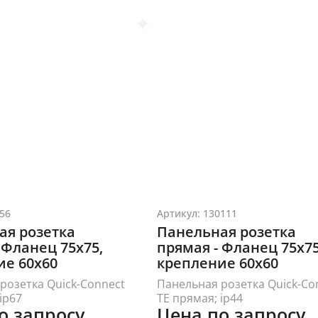
56
Артикул: 130111
ая розетка
Панельная розетка
 Фланец 75x75,
прямая - Фланец 75x75
ие 60x60
крепление 60x60
розетка Quick-Connect
Панельная розетка Quick-Co
ip67
TE прямая; ip44
о запросу
Цена по запросу