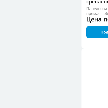
креплен
Панельная 
прямая; ip
Цена п
Под