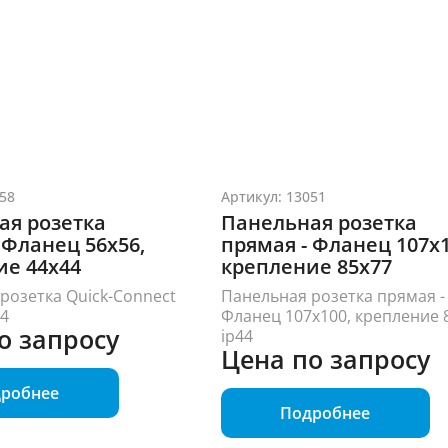
роля фаз
илок и розеток
58
Артикул: 13051
ая розетка
Панельная розетка
 Фланец 56x56,
прямая - Фланец 107x1
ие 44x44
крепление 85x77
розетка Quick-Connect
Панельная розетка прямая -
44
Фланец 107x100, крепление 
о запросу
ip44
Цена по запросу
робнее
Подробнее