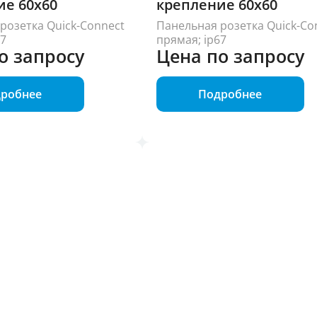
ие 60x60
крепление 60x60
розетка Quick-Connect
Панельная розетка Quick-Co
67
прямая; ip67
о запросу
Цена по запросу
робнее
Подробнее