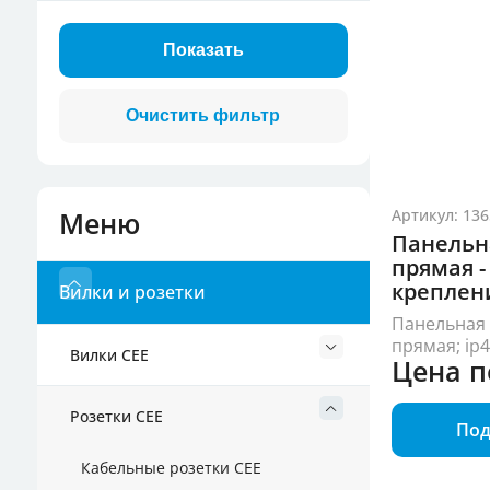
Показать
Разъемы для конт
Аксессуары для в
Меню
Артикул: 136
Панельн
прямая -
креплен
Вилки и розетки
Панельная 
прямая; ip
Вилки CEE
Цена п
Розетки CEE
Под
Кабельные розетки СЕЕ