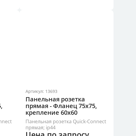
Артикул: 13693
Панельная розетка
,
прямая - Фланец 75x75,
крепление 60x60
nnect
Панельная розетка Quick-Connect
прямая; ip44
Цена по запросу