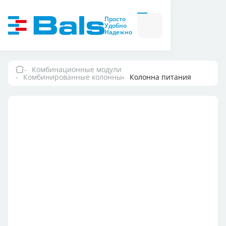
Вилки и розетки
Вилки
Просто
и
Удобно
розетки
Надежно
Комбинационные
модули
Комбинационные
модули
Комбинационные модули
Комбинированные колонны
Колонна питания
Компания
Документация
Где купить
Контакты