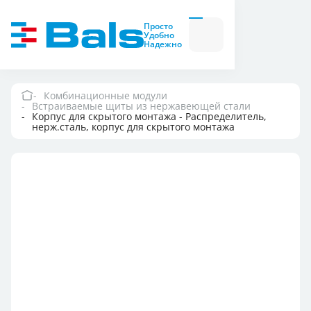
Вилки и розетки
Вилки
Просто
и
Удобно
розетки
Надежно
Комбинационные
модули
Комбинационные
модули
Комбинационные модули
Встраиваемые щиты из нержавеющей стали
Компания
Корпус для скрытого монтажа - Распределитель,
нерж.сталь, корпус для скрытого монтажа
Документация
Где купить
Контакты