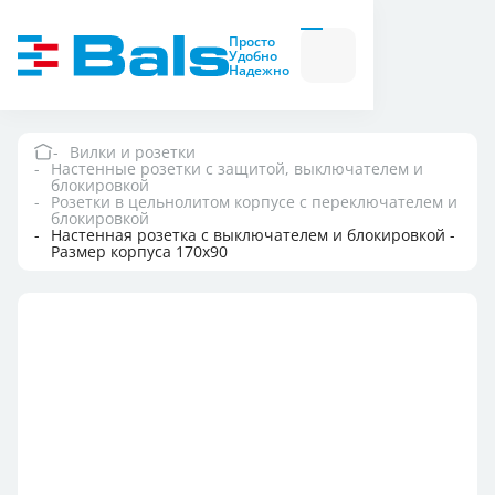
Вилки и розетки
Вилки
Просто
и
Удобно
розетки
Надежно
Комбинационные
модули
Комбинационные
модули
Вилки и розетки
Настенные розетки с защитой, выключателем и
Компания
блокировкой
Розетки в цельнолитом корпусе с переключателем и
блокировкой
Настенная розетка с выключателем и блокировкой -
Документация
Размер корпуса 170x90
Где купить
Контакты