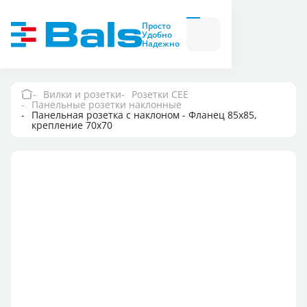
Вилки и розетки
Вилки
Просто
и
Удобно
розетки
Надежно
Комбинационные
модули
Комбинационные
модули
Вилки и розетки
Розетки CEE
Панельные розетки наклонные
Компания
Панельная розетка с наклоном - Фланец 85x85,
крепление 70x70
Документация
Где купить
Контакты