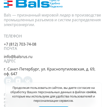
Просто
Удобно
Надежно
Bals — признанный мировой лидер в производстве
промышленных разъемов и систем распределения
электроэнергии.
ТЕЛЕФОН
+7 (812) 703-74-08
ПОЧТА
info@balsrus.ru
АДРЕС
г. Санкт-Петербург,
ул. Краснопутиловская,
д. 69,
оф. 647
Продолжая пользоваться сайтом, вы даете
согласие на
обработку Ваших персональных данных
в файлах
cookie
,
Представленная на сайте информация несёт
которые мы используем для удобства пользователей и
информационный характер и не является публичной
персонализации сервисов.
офертой, определяемой положениями ст. 437 (2) ГК РФ.
© 2004-2026, ООО «Балс-Рус». Все права защищены