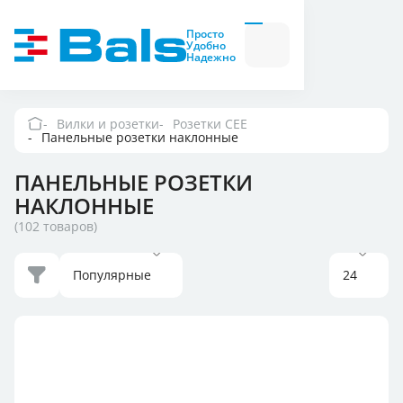
Вилки и розетки
Вилки
Просто
и
Удобно
розетки
Надежно
Комбинационные
модули
Комбинационные
модули
Вилки и розетки
Розетки CEE
Панельные розетки наклонные
Компания
ПАНЕЛЬНЫЕ РОЗЕТКИ
Документация
НАКЛОННЫЕ
(102 товаров)
Где купить
Популярные
24
Контакты