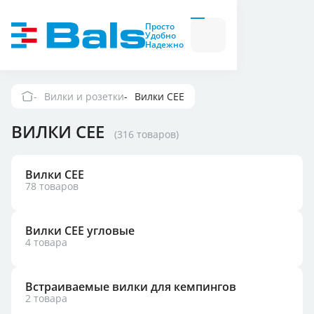
Вилки и розетки
Вилки
Просто
и
Удобно
розетки
Надежно
Комбинационные
модули
Комбинационные
модули
Вилки и розетки
Вилки CEE
Компания
ВИЛКИ CEE
(316 товаров)
Документация
Вилки CEE
78 товаров
Где купить
Вилки CEE угловые
Контакты
4 товара
Встраиваемые вилки для кемпингов
2 товара